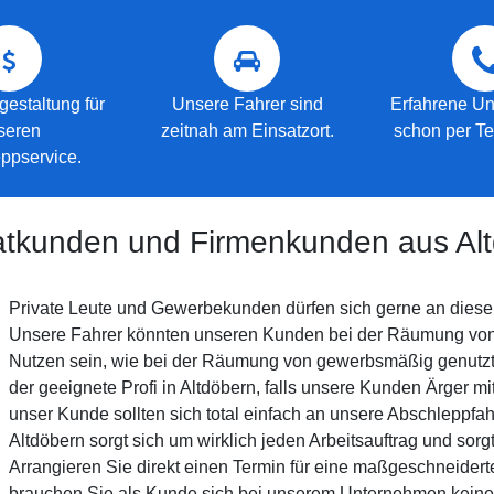
gestaltung für
Unsere Fahrer sind
Erfahrene Un
seren
zeitnah am Einsatzort.
schon per Te
ppservice.
vatkunden und Firmenkunden aus Al
Private Leute und Gewerbekunden dürfen sich gerne an diese
Unsere Fahrer könnten unseren Kunden bei der Räumung von 
Nutzen sein, wie bei der Räumung von gewerbsmäßig genutzte
der geeignete Profi in Altdöbern, falls unsere Kunden Ärger mi
unser Kunde sollten sich total einfach an unsere Abschleppfa
Altdöbern sorgt sich um wirklich jeden Arbeitsauftrag und sorg
Arrangieren Sie direkt einen Termin für eine maßgeschneide
brauchen Sie als Kunde sich bei unserem Unternehmen kein