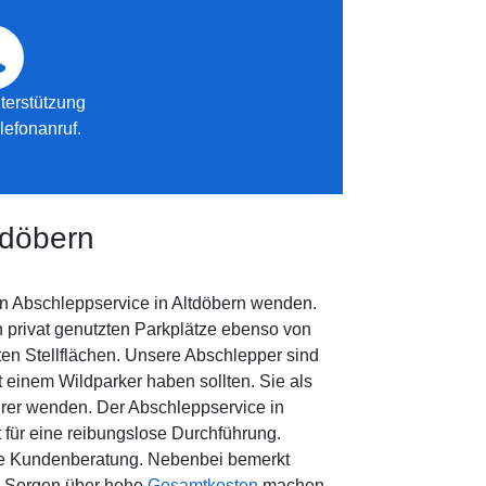
terstützung
lefonanruf.
tdöbern
n Abschleppservice in Altdöbern wenden.
privat genutzten Parkplätze ebenso von
n Stellflächen. Unsere Abschlepper sind
t einem Wildparker haben sollten. Sie als
hrer wenden. Der Abschleppservice in
t für eine reibungslose Durchführung.
rte Kundenberatung. Nebenbei bemerkt
e Sorgen über hohe
Gesamtkosten
machen,