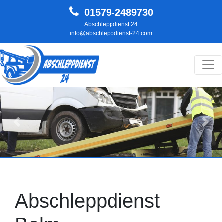
01579-2489730
Abschleppdienst 24
info@abschleppdienst-24.com
Hauptnavigation
Zurück
Weit
Abschleppdienst