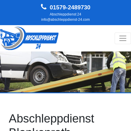
01579-2489730
Abschleppdienst 24
info@abschleppdienst-24.com
Hauptnavigation
Zurück
Weit
Abschleppdienst