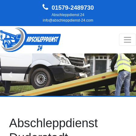
01579-2489730
Abschleppdienst 24
info@abschleppdienst-24.com
Hauptnavigation
Zurück
Weit
Abschleppdienst