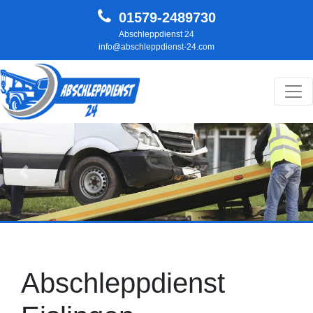
01579-2489730
Abschleppdienst 24
info@abschleppdienst-24.com
Hauptnavigation
Zurück
Weit
Abschleppdienst