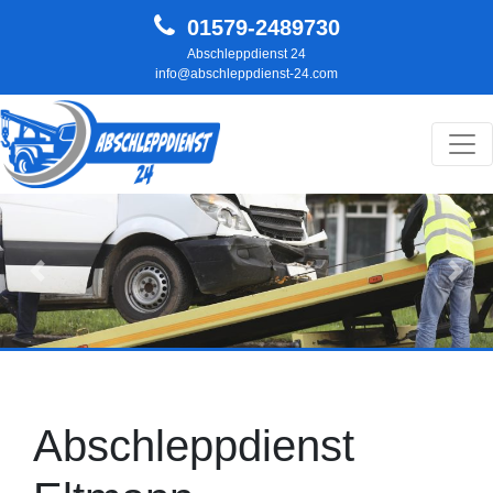
01579-2489730
Abschleppdienst 24
info@abschleppdienst-24.com
Hauptnavigation
Zurück
Weit
Abschleppdienst