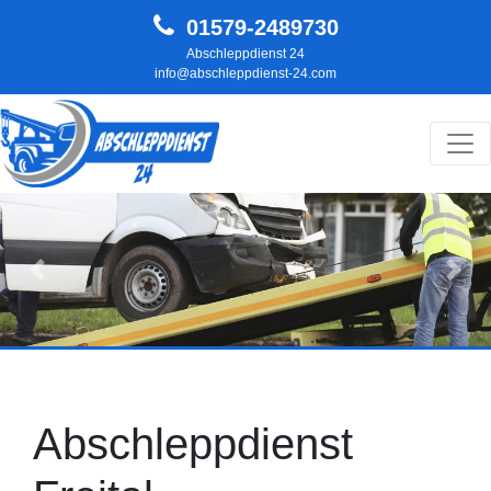
01579-2489730
Abschleppdienst 24
info@abschleppdienst-24.com
Hauptnavigation
Zurück
Weit
Abschleppdienst