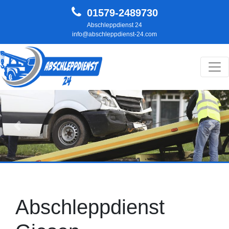
01579-2489730
Abschleppdienst 24
info@abschleppdienst-24.com
Hauptnavigation
Zurück
Weit
Abschleppdienst