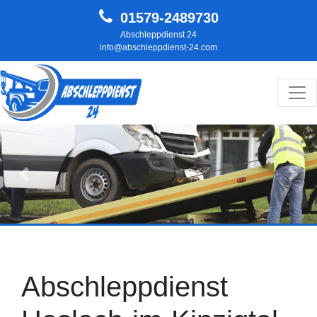
01579-2489730
Abschleppdienst 24
info@abschleppdienst-24.com
Hauptnavigation
Zurück
Weit
Abschleppdienst