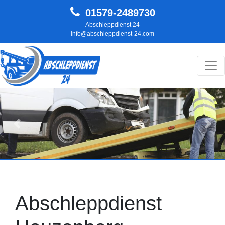
01579-2489730
Abschleppdienst 24
info@abschleppdienst-24.com
Hauptnavigation
Zurück
Weit
Abschleppdienst