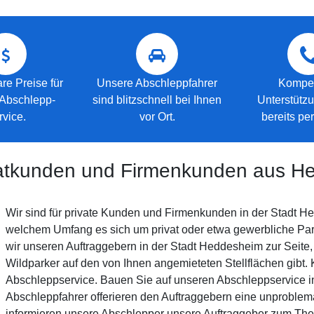
e Preise für
Unsere Abschleppfahrer
Kompe
 Abschlepp-
sind blitzschnell bei Ihnen
Unterstütz
rvice.
vor Ort.
bereits per
ivatkunden und Firmenkunden aus 
Wir sind für private Kunden und Firmenkunden in der Stadt Hed
welchem Umfang es sich um privat oder etwa gewerbliche Park
wir unseren Auftraggebern in der Stadt Heddesheim zur Seite
Wildparker auf den von Ihnen angemieteten Stellflächen gibt. 
Abschleppservice. Bauen Sie auf unseren Abschleppservice i
Abschleppfahrer offerieren den Auftraggebern eine unproblem
informieren unsere Abschlepper unsere Auftraggeber zum Th