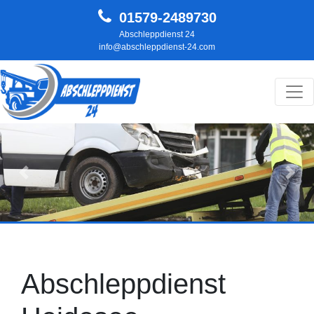
01579-2489730
Abschleppdienst 24
info@abschleppdienst-24.com
Hauptnavigation
Zurück
Weit
Abschleppdienst