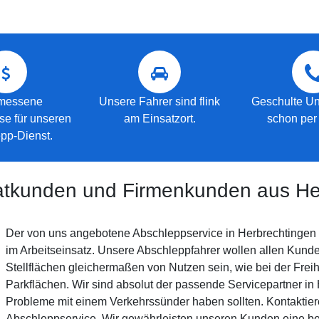
messene
Unsere Fahrer sind flink
Geschulte Un
se für unseren
am Einsatzort.
schon per 
pp-Dienst.
vatkunden und Firmenkunden aus He
Der von uns angebotene Abschleppservice in Herbrechtingen 
im Arbeitseinsatz. Unsere Abschleppfahrer wollen allen Kund
Stellflächen gleichermaßen von Nutzen sein, wie bei der Frei
Parkflächen. Wir sind absolut der passende Servicepartner in
Probleme mit einem Verkehrssünder haben sollten. Kontaktier
Abschleppservice. Wir gewährleisten unseren Kunden eine 