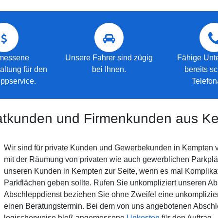
messene
Unsere Fahrer sind zügig
Fähige Unte
altung für den
bei Ihnen.
bereits s
ppservice.
Telefon
ivatkunden und Firmenkunden aus K
Wir sind für private Kunden und Gewerbekunden in Kempten v
mit der Räumung von privaten wie auch gewerblichen Parkplätz
unseren Kunden in Kempten zur Seite, wenn es mal Komplikat
Parkflächen geben sollte. Rufen Sie unkompliziert unseren A
Abschleppdienst beziehen Sie ohne Zweifel eine unkomplizier
einen Beratungstermin. Bei dem von uns angebotenen Abschle
logischerweise bloß angemessene
Unkosten
für den Auftrag.