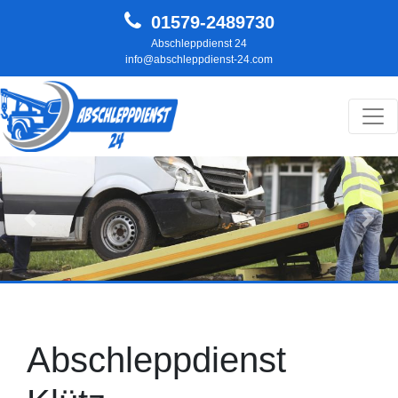
01579-2489730
Abschleppdienst 24
info@abschleppdienst-24.com
Hauptnavigation
Zurück
Weit
Abschleppdienst