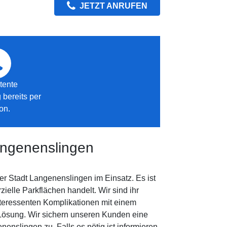
JETZT ANRUFEN
tente
 bereits per
on.
angenenslingen
r Stadt Langenenslingen im Einsatz. Es ist
elle Parkflächen handelt. Wir sind ihr
nteressenten Komplikationen mit einem
 Lösung. Wir sichern unseren Kunden eine
nslingen zu. Falls es nötig ist informieren