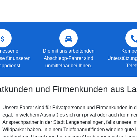
messene
Die mit uns arbeitenden
Kompe
se für unseren
Abschlepp-Fahrer sind
Unterstützung
eppdienst.
unmittelbar bei Ihnen.
Telef
ivatkunden und Firmenkunden aus L
Unsere Fahrer sind für Privatpersonen und Firmenkunden in de
egal, in welchem Ausmaß es sich um privat oder auch kommerzi
Ansprechpartner in der Stadt Langenenslingen, falls unsere I
Wildparker haben. In einem Telefonanruf finden wir eine gute
problemfreie Umsetzung bei diesem Abschleppdienst in Langene