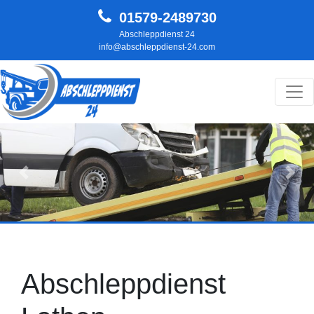
01579-2489730
Abschleppdienst 24
info@abschleppdienst-24.com
Hauptnavigation
Zurück
Weit
Abschleppdienst