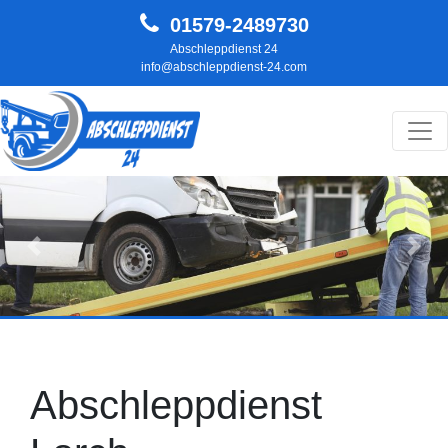
01579-2489730
Abschleppdienst 24
info@abschleppdienst-24.com
Hauptnavigation
Zurück
Weit
Abschleppdienst