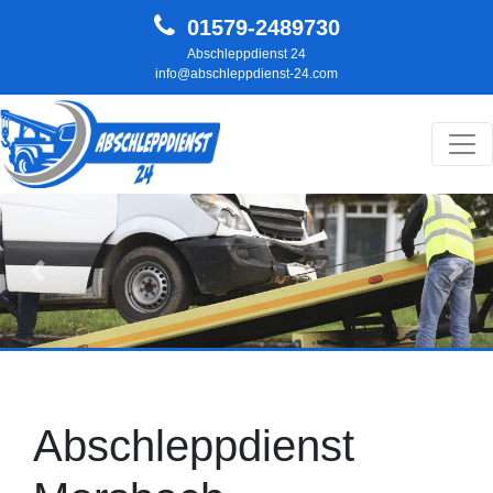
01579-2489730
Abschleppdienst 24
info@abschleppdienst-24.com
Hauptnavigation
Zurück
Weit
Abschleppdienst