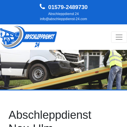
01579-2489730
Abschleppdienst 24
info@abschleppdienst-24.com
Hauptnavigation
Zurück
Weit
Abschleppdienst