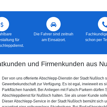
hlbare
Die Fahrer sind zeitnah
Fachkundig
staltung für
am Einsatzort.
schon per Te
schleppdienst.
vatkunden und Firmenkunden aus N
Der von uns offerierte Abschlepp-Dienstin der Stadt Nußloch s
Gewerbekundschaft zur Verfügung. Es ist egal, inwieweit es s
Parkflächen handelt. Bei Anliegen mit Falsch-Parkern dürfen 
Abschleppdienst für Nußloch halten. Sie als unser Kunde solle
Dieser Abschlepp-Service in der Stadt Nußloch bemüht sich 
garantiert eine reibungslose Abarbeitung. Bei Bedarf berats