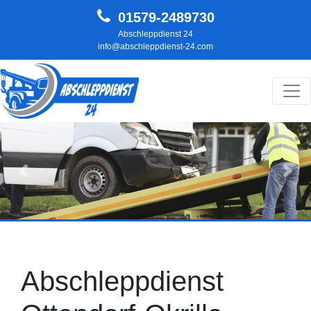
01579-2489730
Abschleppdienst 24
info@abschleppdienst-24.com
Hauptnavigation
Zurück
Weit
Abschleppdienst