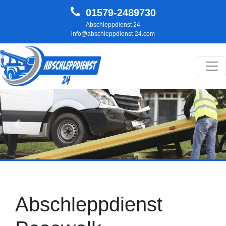
01579-2489730
Abschleppdienst 24
info@abschleppdienst-24.com
Hauptnavigation
Zurück
Weit
Abschleppdienst