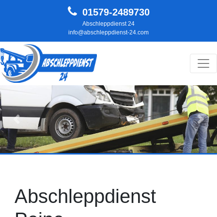
01579-2489730
Abschleppdienst 24
info@abschleppdienst-24.com
Hauptnavigation
Zurück
Weit
Abschleppdienst