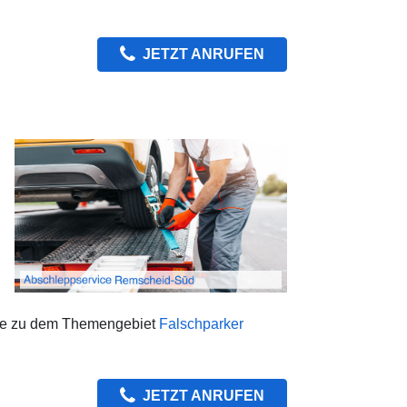
JETZT ANRUFEN
eite zu dem Themengebiet
Falschparker
JETZT ANRUFEN