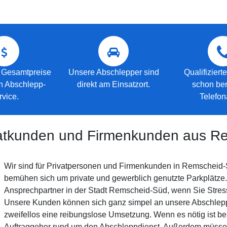
 Gesamtpreise
Unsere Abschlepper sind
Qualifiziert
en Abschlepp-
direkt am Einsatzort.
schon ber
rvice.
Telefon
ivatkunden und Firmenkunden aus 
Wir sind für Privatpersonen und Firmenkunden in Remscheid-
bemühen sich um private und gewerblich genutzte Parkplätze.
Ansprechpartner in der Stadt Remscheid-Süd, wenn Sie Stres
Unsere Kunden können sich ganz simpel an unsere Abschleppf
zweifellos eine reibungslose Umsetzung. Wenn es nötig ist b
Auftraggeber rund um den Abschleppdienst. Außerdem müssen