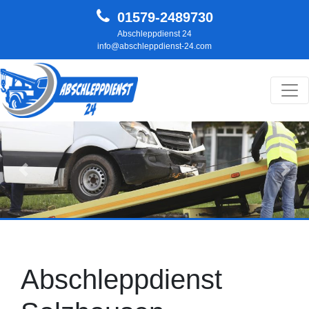
01579-2489730
Abschleppdienst 24
info@abschleppdienst-24.com
Hauptnavigation
Zurück
Weit
Abschleppdienst