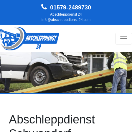
01579-2489730
Abschleppdienst 24
info@abschleppdienst-24.com
Hauptnavigation
Zurück
Weit
Abschleppdienst