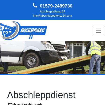
01579-2489730
Abschleppdienst 24
info@abschleppdienst-24.com
Hauptnavigation
Zurück
Weit
Abschleppdienst