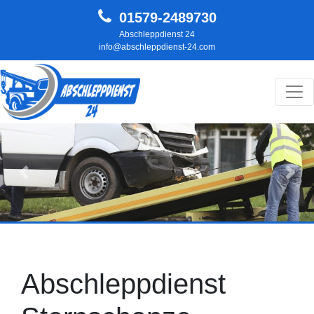
01579-2489730
Abschleppdienst 24
info@abschleppdienst-24.com
Hauptnavigation
Zurück
Weit
Abschleppdienst