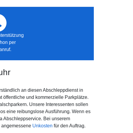
terstützung
chon per
anruf.
uhr
ständlich an diesen Abschleppdienst in
öffentliche und kommerzielle Parkplätze.
Falschparkern. Unsere Interessenten sollen
glos eine reibungslose Ausführung. Wenn es
ma Abschleppservice. Bei unserem
oß angemessene
Unkosten
für den Auftrag.