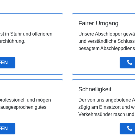
Fairer Umgang
t in Stuhr und offerieren
Unsere Abschlepper gewäh
urchführung.
und verständliche Schluss
besagtem Abschleppdienst 
FEN
Schnelligkeit
professionell und mögen
Der von uns angebotene Ab
n ausgesprochen gutes
zügig am Einsatzort und 
Verkehrssünder rasch und 
FEN