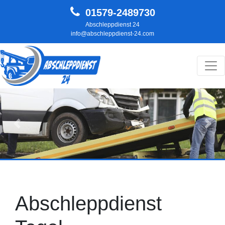
01579-2489730
Abschleppdienst 24
info@abschleppdienst-24.com
Hauptnavigation
Zurück
Weit
Abschleppdienst