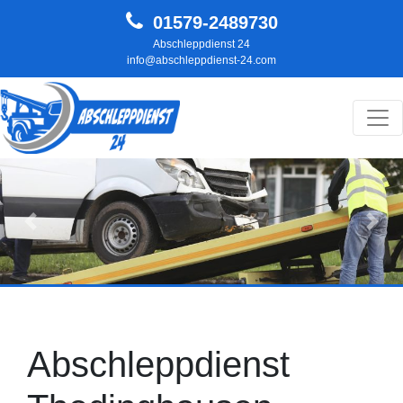
01579-2489730
Abschleppdienst 24
info@abschleppdienst-24.com
Hauptnavigation
Zurück
Weit
Abschleppdienst