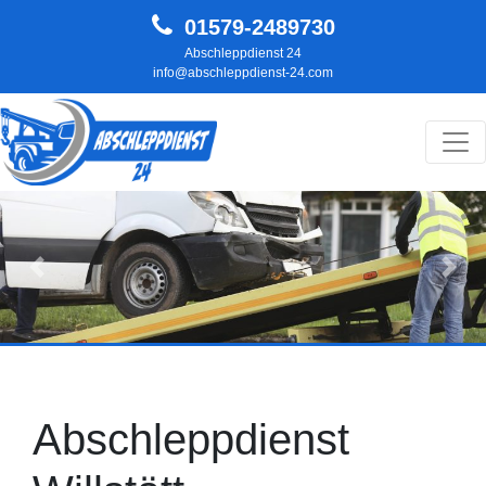
01579-2489730
Abschleppdienst 24
info@abschleppdienst-24.com
Hauptnavigation
Zurück
Weit
Abschleppdienst