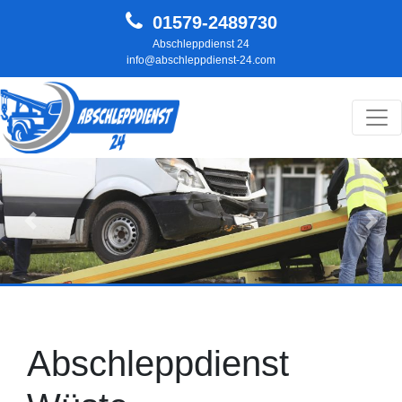
01579-2489730
Abschleppdienst 24
info@abschleppdienst-24.com
Hauptnavigation
Zurück
Weit
Abschleppdienst