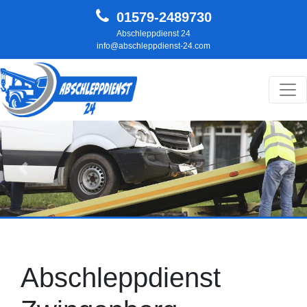
01579-2489730
Abschleppdienst 24
info@abschleppdienst-24.com
Hauptnavigation
Zurück
Weit
Abschleppdienst